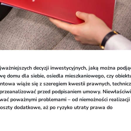
jważniejszych decyzji inwestycyjnych, jaką można podją
wę domu dla siebie, osiedla mieszkaniowego, czy obiekt
towa wiąże się z szeregiem kwestii prawnych, technic
e przeanalizować przed podpisaniem umowy. Niewłaściw
ać poważnymi problemami – od niemożności realizacji
 koszty dodatkowe, aż po ryzyko utraty prawa do