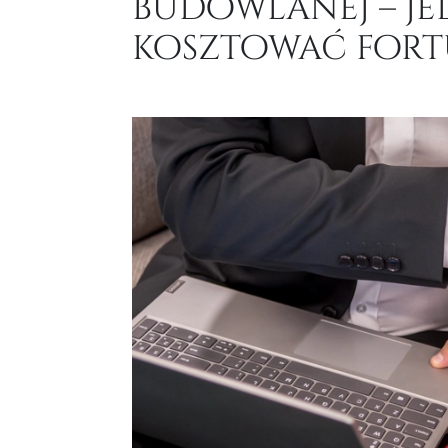
budowlanej – je
kosztować fort