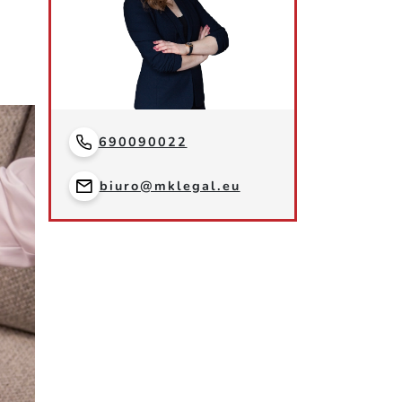
690090022
biuro@mklegal.eu