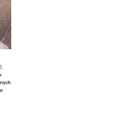
ć.
u
znych
ie