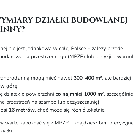
wymiary działki budowlanej
inny?
ej nie jest jednakowa w całej Polsce – zależy przede
podarowania przestrzennego (MPZP) lub decyzji o warun
 jednorodzinną mogą mieć nawet
300–400 m²
, ale bardziej
 w górę
.
ię działek o powierzchni
co najmniej 1000 m²
, szczególnie
bna przestrzeń na szambo lub oczyszczalnię).
nosi
16 metrów
, choć może się różnić lokalnie.
 warto zapoznać się z MPZP – znajdziesz tam precyzyjn
iałki.