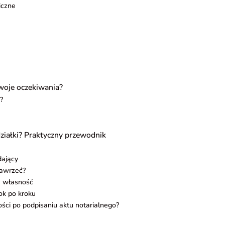
iczne
Twoje oczekiwania?
?
ziałki? Praktyczny przewodnik
dający
zawrzeć?
a własność
ok po kroku
ości po podpisaniu aktu notarialnego?