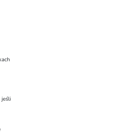
kach
 jeśli
e