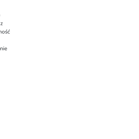
e
z
ność
nie