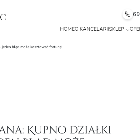
6
HOME
O KANCELARII
SKLEP
OFE
– jeden błąd może kosztować fortunę!
na: Kupno działki