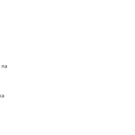
, na
ka