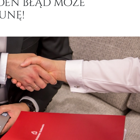
den błąd może
unę!