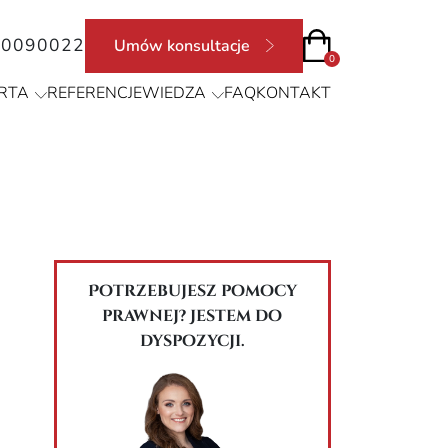
90090022
Umów konsultacje
0
RTA
REFERENCJE
WIEDZA
FAQ
KONTAKT
Potrzebujesz pomocy
prawnej? Jestem do
dyspozycji.