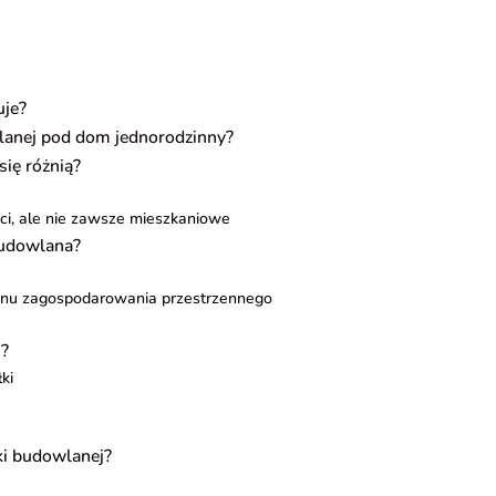
uje?
wlanej pod dom jednorodzinny?
się różnią?
ci, ale nie zawsze mieszkaniowe
 budowlana?
anu zagospodarowania przestrzennego
i?
ki
ki budowlanej?