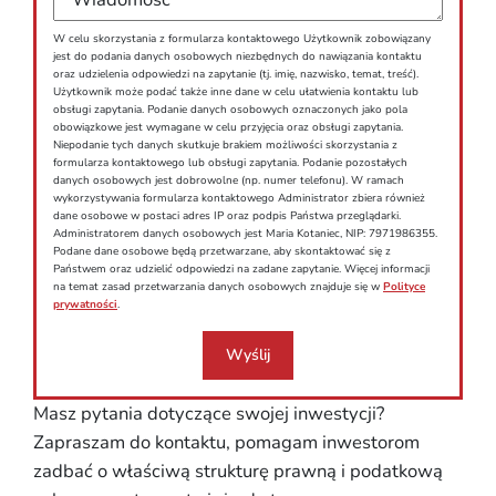
W celu skorzystania z formularza kontaktowego Użytkownik zobowiązany
jest do podania danych osobowych niezbędnych do nawiązania kontaktu
oraz udzielenia odpowiedzi na zapytanie (tj. imię, nazwisko, temat, treść).
Użytkownik może podać także inne dane w celu ułatwienia kontaktu lub
obsługi zapytania. Podanie danych osobowych oznaczonych jako pola
obowiązkowe jest wymagane w celu przyjęcia oraz obsługi zapytania.
Niepodanie tych danych skutkuje brakiem możliwości skorzystania z
formularza kontaktowego lub obsługi zapytania. Podanie pozostałych
danych osobowych jest dobrowolne (np. numer telefonu). W ramach
wykorzystywania formularza kontaktowego Administrator zbiera również
dane osobowe w postaci adres IP oraz podpis Państwa przeglądarki.
Administratorem danych osobowych jest Maria Kotaniec, NIP: 7971986355.
Podane dane osobowe będą przetwarzane, aby skontaktować się z
Państwem oraz udzielić odpowiedzi na zadane zapytanie. Więcej informacji
na temat zasad przetwarzania danych osobowych znajduje się w
Polityce
prywatności
.
Wyślij
Masz pytania dotyczące swojej inwestycji?
Zapraszam do kontaktu, pomagam inwestorom
zadbać o właściwą strukturę prawną i podatkową