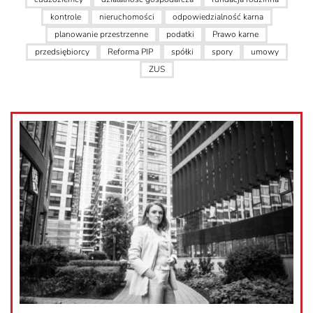
kontrole
nieruchomości
odpowiedzialność karna
planowanie przestrzenne
podatki
Prawo karne
przedsiębiorcy
Reforma PIP
spółki
spory
umowy
ZUS