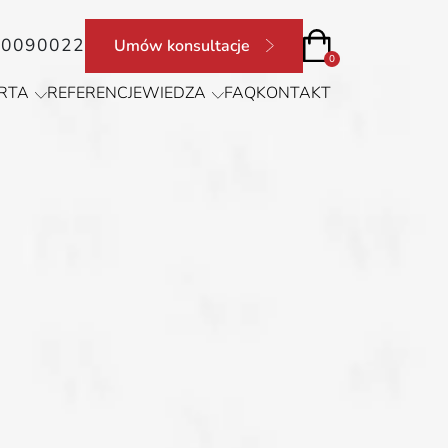
90090022
Umów konsultacje
0
RTA
REFERENCJE
WIEDZA
FAQ
KONTAKT