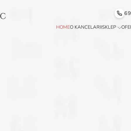
6
HOME
O KANCELARII
SKLEP
OFE