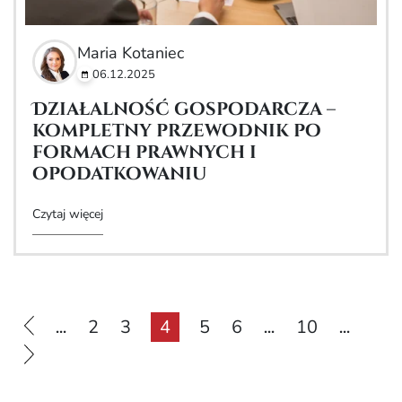
Maria Kotaniec
06.12.2025
Działalność gospodarcza –
kompletny przewodnik po
formach prawnych i
opodatkowaniu
Czytaj więcej
2
3
4
5
6
10
...
...
...