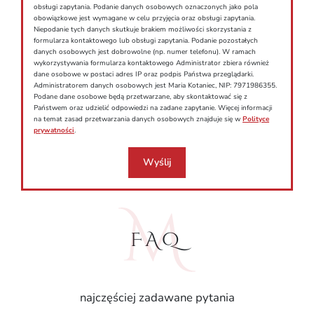
obsługi zapytania. Podanie danych osobowych oznaczonych jako pola
obowiązkowe jest wymagane w celu przyjęcia oraz obsługi zapytania.
Niepodanie tych danych skutkuje brakiem możliwości skorzystania z
formularza kontaktowego lub obsługi zapytania. Podanie pozostałych
danych osobowych jest dobrowolne (np. numer telefonu). W ramach
wykorzystywania formularza kontaktowego Administrator zbiera również
dane osobowe w postaci adres IP oraz podpis Państwa przeglądarki.
Administratorem danych osobowych jest Maria Kotaniec, NIP: 7971986355.
Podane dane osobowe będą przetwarzane, aby skontaktować się z
Państwem oraz udzielić odpowiedzi na zadane zapytanie. Więcej informacji
na temat zasad przetwarzania danych osobowych znajduje się w
Polityce
prywatności
.
Wyślij
FAQ
najczęściej zadawane pytania