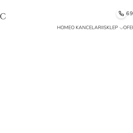
6
HOME
O KANCELARII
SKLEP
OFE
oradnik dla inwestorów i przedsiębiorców