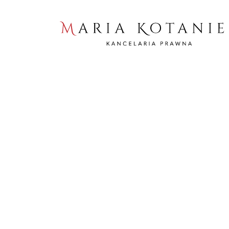
Home
Podcasty
VAT przy inwestycjach w nieruchomości – p