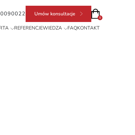
90090022
Umów konsultacje
0
RTA
REFERENCJE
WIEDZA
FAQ
KONTAKT