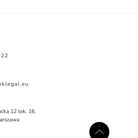
022
klegal.eu
cka 12 lok. 16,
arszawa