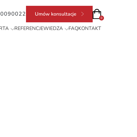
90090022
Umów konsultacje
0
RTA
REFERENCJE
WIEDZA
FAQ
KONTAKT