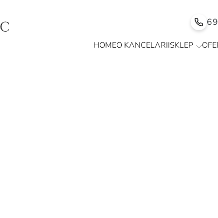
6
HOME
O KANCELARII
SKLEP
OFE