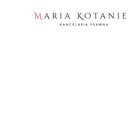
Home
Filmy
Niepłacący lokator a przedawnienie