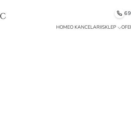
6
HOME
O KANCELARII
SKLEP
OFE