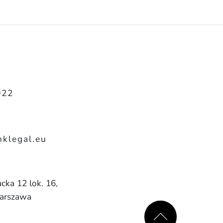
022
klegal.eu
cka 12 lok. 16,
arszawa