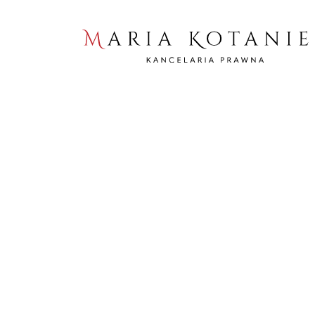
Home
Filmy
Kto może domagać się zachowku?