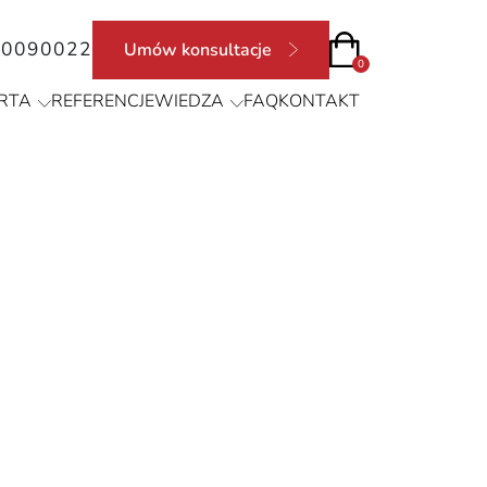
90090022
Umów konsultacje
0
RTA
REFERENCJE
WIEDZA
FAQ
KONTAKT