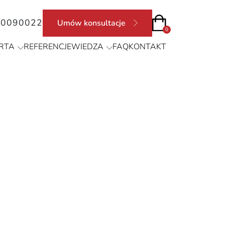
90090022
Umów konsultacje
0
RTA
REFERENCJE
WIEDZA
FAQ
KONTAKT