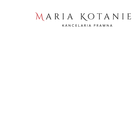
Home
Filmy
Jak szybko mija czas? Parę słów o zasiedzeniu