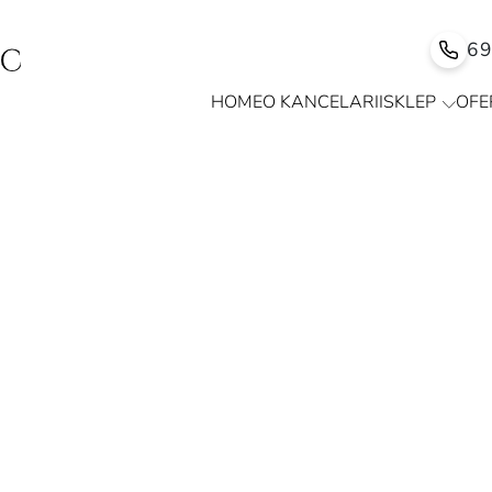
6
HOME
O KANCELARII
SKLEP
OFE