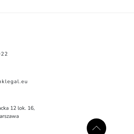
022
klegal.eu
cka 12 lok. 16,
arszawa