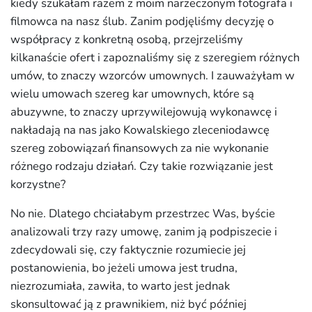
kiedy szukałam razem z moim narzeczonym fotografa i
filmowca na nasz ślub. Zanim podjęliśmy decyzję o
współpracy z konkretną osobą, przejrzeliśmy
kilkanaście ofert i zapoznaliśmy się z szeregiem różnych
umów, to znaczy wzorców umownych. I zauważyłam w
wielu umowach szereg kar umownych, które są
abuzywne, to znaczy uprzywilejowują wykonawcę i
nakładają na nas jako Kowalskiego zleceniodawcę
szereg zobowiązań finansowych za nie wykonanie
różnego rodzaju działań. Czy takie rozwiązanie jest
korzystne?
No nie. Dlatego chciałabym przestrzec Was, byście
analizowali trzy razy umowę, zanim ją podpiszecie i
zdecydowali się, czy faktycznie rozumiecie jej
postanowienia, bo jeżeli umowa jest trudna,
niezrozumiała, zawiła, to warto jest jednak
skonsultować ją z prawnikiem, niż być później